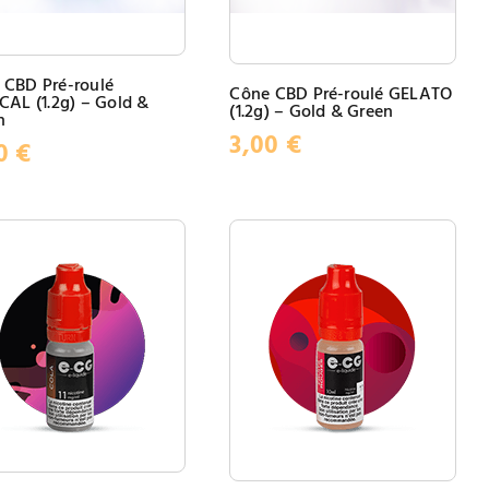
 CBD Pré-roulé
Cône CBD Pré-roulé GELATO
CAL (1.2g) – Gold &
(1.2g) – Gold & Green
n
3,00
€
00
€