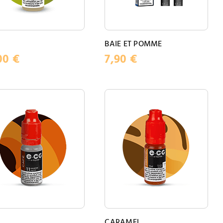
BAIE ET POMME
00
€
7,90
€
E
CARAMEL