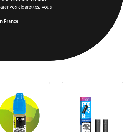
iabilité et leur confort
arer vos cigarettes, vous
en France
.