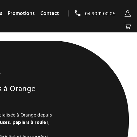
s
Promotions
Contact
04 90 11 00 05
A
s à Orange
cialisée à Orange depuis
euses
,
papiers à rouler
,