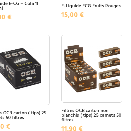
uide E-CG – Cola 11
E-Liquide ECG Fruits Rouges
ml
15,00
€
00
€
Filtres OCB carton non
es OCB carton ( tips) 25
blanchis ( tips) 25 carnets 50
ts 50 filtres
filtres
90
€
11,90
€