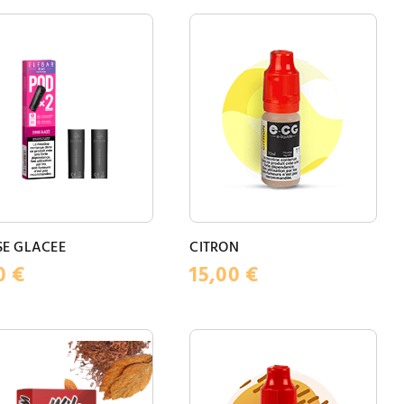
SE GLACEE
CITRON
90
€
15,00
€