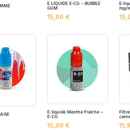
E LIQUIDE E-CG – BUBBLE
E-liq
OMME
GUM
mg/
15,00
€
15,
E-liquide Menthe Fraîche –
Filtr
RAISE
E-CG
carne
15,00
€
11,