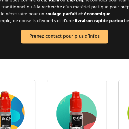
des marques comme
OCB
,
Rizla
ou
Zig-Zag
, reconnues pour leur f
 traditionnel ou à la recherche d’un matériel pratique pour prép
t le nécessaire pour un
roulage parfait et économique
.
imple, de conseils d’experts et d’une
livraison rapide partout 
Prenez contact pour plus d’infos