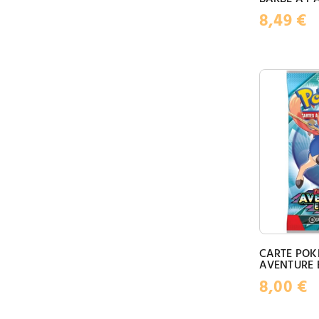
8,49
€
CARTE PO
AVENTURE 
8,00
€