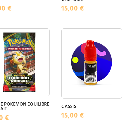
00
€
15,00
€
E POKEMON EQUILIBRE
CASSIS
AIT
15,00
€
00
€