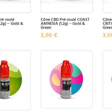
ré-roulé
Cône CBD Pré-roulé COAST
Cône
2g) – Gold &
AMNESIA (1.2g) – Gold &
CRITI
Green
Gree
3,00
€
3,