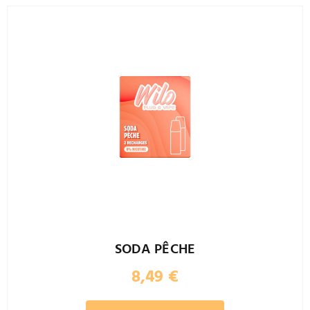
SODA PÊCHE
8,49
€
Ce