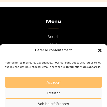
Menu
Accueil
CBD
Gérer le consentement
Accessoires pour fumeurs
Vapotage
Pour offrir les meilleures expériences, nous utilisons des technologies telles
que les cookies pour stocker et/ou accéder aux informations des appareils.
Confiseries & Gourmandises
Promotions
Contact
Accepter
Refuser
Voir les préférences