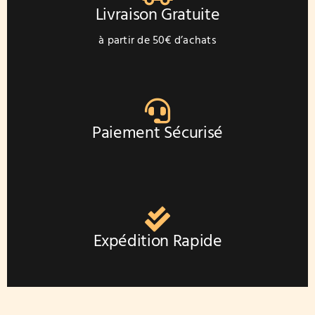
sur
Livraison Gratuite
la
page
à partir de 50€ d’achats
du
produit
Paiement Sécurisé
Expédition Rapide