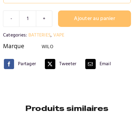
Ajouter au panier
quantité
de
Alternative:
Categories:
BATTERIES
,
VAPE
BATTERIE
WILO
Marque
WILO
Pod
Rechargeable
Partager
Tweeter
Email
500
mAh
Produits similaires