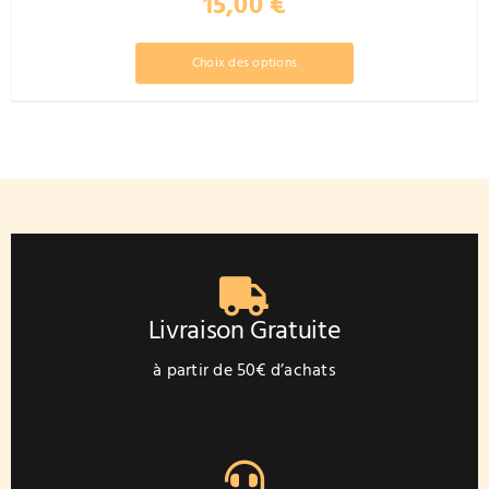
15,00
€
Ce
Choix des options
produit
a
plusieurs
variations.
Les
options
peuvent
être
choisies
sur
Livraison Gratuite
la
page
à partir de 50€ d’achats
du
produit