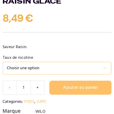
RAISIN GLACÉ
Contact
8,49
€
Saveur Raisin.
Taux de nicotine

Ajouter au panier
quantité
de
Alternative:
Categories:
PODS
,
VAPE
RAISIN
GLACÉ
Marque
WILO