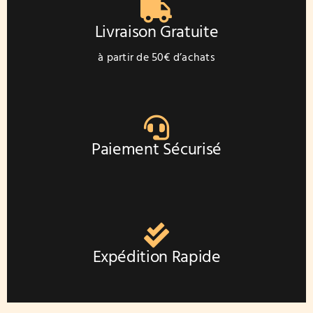
choisies
sur
Livraison Gratuite
la
page
à partir de 50€ d’achats
du
produit
Paiement Sécurisé
Expédition Rapide