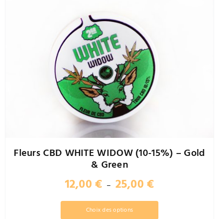
Fleurs CBD WHITE WIDOW (10-15%) – Gold
& Green
Plage
12,00
€
25,00
€
–
de
prix :
Ce
Choix des options
12,00 €
produit