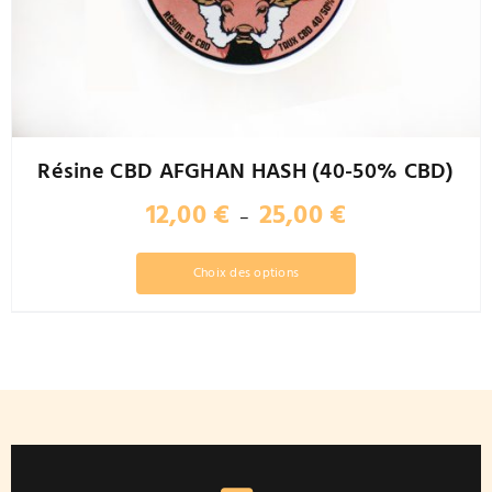
page
du
produit
Résine CBD AFGHAN HASH (40-50% CBD)
Plage
12,00
€
25,00
€
–
de
prix :
Ce
Choix des options
12,00 €
produit
à
a
25,00 €
plusieurs
variations.
Les
options
peuvent
être