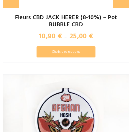
Fleurs CBD JACK HERER (8-10%) – Pot
BUBBLE CBD
Plage
10,90
€
25,00
€
–
de
prix :
Ce
Choix des options
10,90 €
produit
à
a
25,00 €
plusieurs
variations.
Les
options
peuvent
être
choisies
sur
la