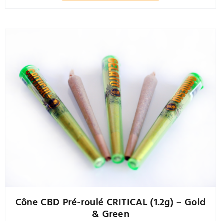
à
a
25,00 €
plusieurs
variations.
Les
options
peuvent
être
choisies
sur
la
page
du
produit
Cône CBD Pré-roulé CRITICAL (1.2g) – Gold
& Green