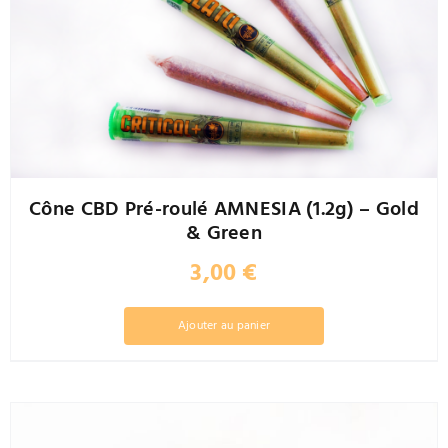
sur
la
page
du
produit
Cône CBD Pré-roulé AMNESIA (1.2g) – Gold
& Green
3,00
€
Ajouter au panier