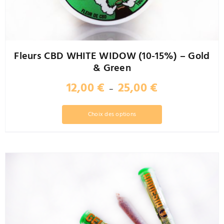
Fleurs CBD WHITE WIDOW (10-15%) – Gold
& Green
Plage
12,00
€
25,00
€
–
de
prix :
Ce
Choix des options
12,00 €
produit
à
a
25,00 €
plusieurs
variations.
Les
options
peuvent
être
choisies