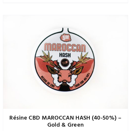
à
a
25,00 €
plusieurs
variations.
Les
options
peuvent
être
choisies
sur
la
page
du
produit
Résine CBD MAROCCAN HASH (40-50%) –
Gold & Green