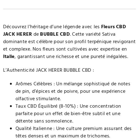
de
prix :
Découvrez l’héritage d’une légende avec les
Fleurs CBD
JACK HERER
de
BUBBLE CBD
. Cette variété Sativa
dominante est célèbre pour son profil terpénique revigorant
10,9
et complexe. Nos fleurs sont cultivées avec expertise en
Italie
, garantissant une richesse et une pureté inégalées.
à
L’Authenticité JACK HERER BUBBLE CBD :
25,0
Arômes Célèbres : Un mélange sophistiqué de notes
de pin, d’épices et de poivre, pour une expérience
olfactive stimulante.
Taux CBD Équilibré (8-10%) : Une concentration
parfaite pour un effet de bien-être subtil et une
détente sans somnolence.
Qualité Italienne : Une culture premium assurant des
têtes denses et un maximum de trichomes.