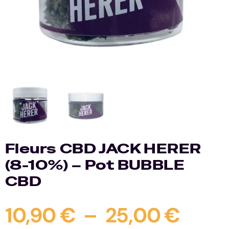
Contact
Fleurs CBD JACK HERER
(8-10%) – Pot BUBBLE
CBD
Plag
10,90
€
–
25,00
€