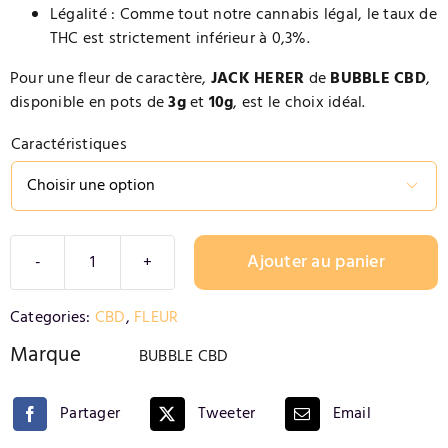
Légalité : Comme tout notre cannabis légal, le taux de
THC est strictement inférieur à 0,3%.
Pour une fleur de caractère,
JACK HERER
de
BUBBLE CBD
,
disponible en pots de
3g
et
10g
, est le choix idéal.
Caractéristiques

Ajouter au panier
quantité
de
Alternative:
Categories:
CBD
,
FLEUR
Fleurs
CBD
Marque
BUBBLE CBD
JACK
HERER
Partager
Tweeter
Email
(8-
10%)