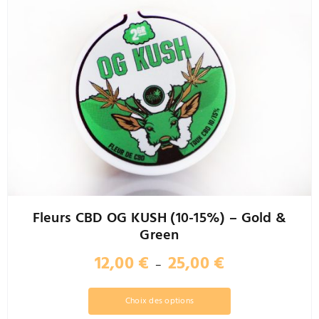
Fleurs CBD OG KUSH (10-15%) – Gold &
Green
Plage
12,00
€
25,00
€
–
de
prix :
Ce
Choix des options
12,00 €
produit