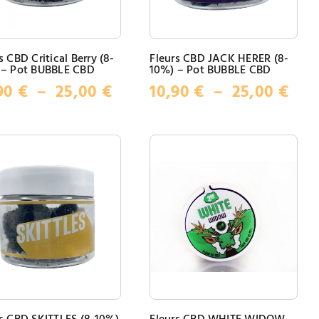
s CBD Critical Berry (8-
Fleurs CBD JACK HERER (8-
 – Pot BUBBLE CBD
10%) – Pot BUBBLE CBD
Plage
Pla
90
€
–
25,00
€
10,90
€
–
25,00
€
de
de
prix :
prix
10,90 €
10,9
à
à
25,00 €
25,