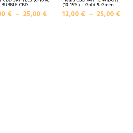
rs CBD SKITTLES (8-10%)
Fleurs CBD WHITE WIDOW
t BUBBLE CBD
(10-15%) – Gold & Green
Plage
Pla
90
€
–
25,00
€
12,00
€
–
25,00
€
de
de
prix :
prix
10,90 €
12,0
à
à
25,00 €
25,