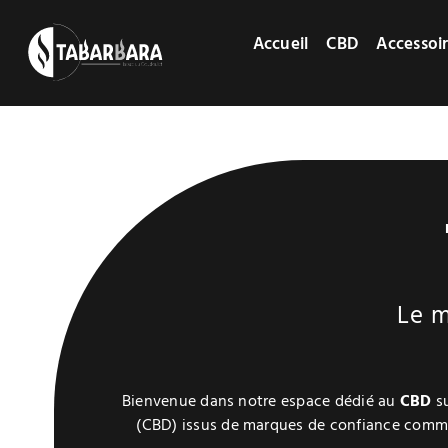
Passer
au
Accueil
CBD
Accessoi
contenu
Le m
Bienvenue dans notre espace dédié au
CBD
su
(CBD) issus de marques de confiance comme 