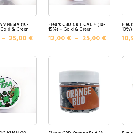
 AMNESIA (10-
Fleurs CBD CRITICAL + (10-
Fleur
 Gold & Green
15%) – Gold & Green
10%)
Plage
Plage
–
25,00
€
12,00
€
–
25,00
€
10,
de
de
prix :
prix :
12,00 €
12,00 €
à
à
25,00 €
25,00 €