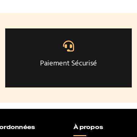
de
prix :
12,00 €
à
25,00 €
Paiement Sécurisé
oordonnées
À propos