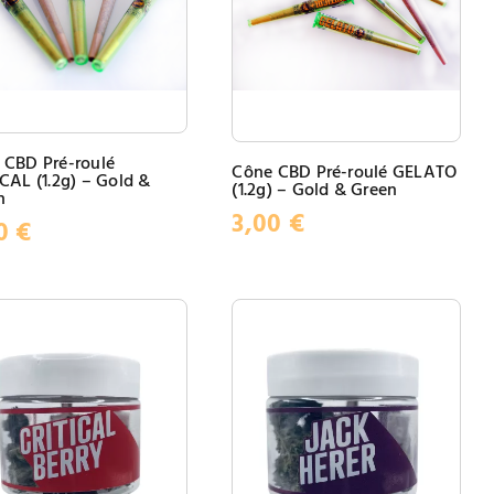
 CBD Pré-roulé
Cône CBD Pré-roulé GELATO
CAL (1.2g) – Gold &
(1.2g) – Gold & Green
n
3,00
€
00
€