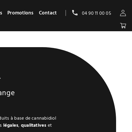
s
Promotions
Contact
04 90 11 00 05
A
range
uits à base de cannabidiol
ns
légales
,
qualitatives
et