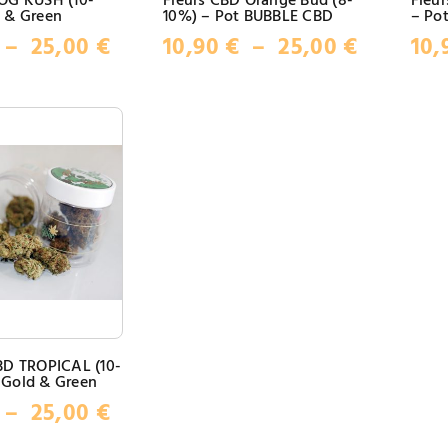
 OG KUSH (10-
Fleurs CBD Orange Bud (8-
Fleu
d & Green
10%) – Pot BUBBLE CBD
– Po
Plage
Plage
–
25,00
€
10,90
€
–
25,00
€
10,
de
de
prix :
prix :
12,00 €
10,90 €
à
à
25,00 €
25,00 €
BD TROPICAL (10-
 Gold & Green
Plage
–
25,00
€