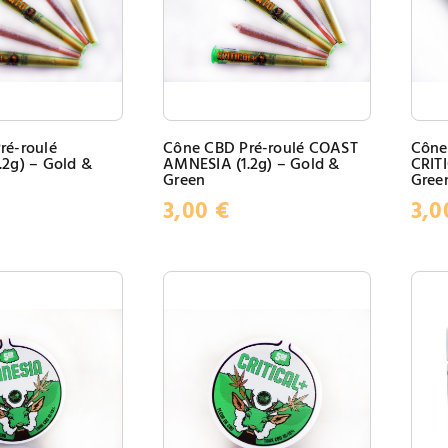
ré-roulé
Cône CBD Pré-roulé COAST
Cône
2g) – Gold &
AMNESIA (1.2g) – Gold &
CRITI
Green
Gree
3,00
€
3,