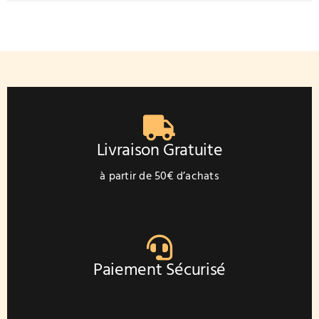
a
plusieurs
variations.
Les
options
peuvent
être
choisies
sur
Livraison Gratuite
la
page
à partir de 50€ d’achats
du
produit
Paiement Sécurisé