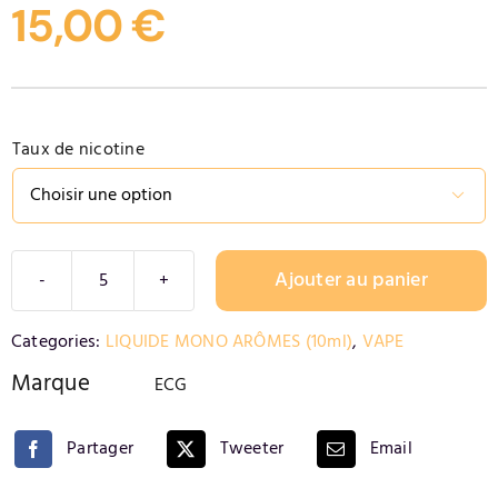
15,00
€
Contact
Taux de nicotine

Ajouter au panier
quantité
de
Alternative:
Categories:
LIQUIDE MONO ARÔMES (10ml)
,
VAPE
E-
liquide
Marque
ECG
E-
CG
Partager
Tweeter
Email
-
Cola