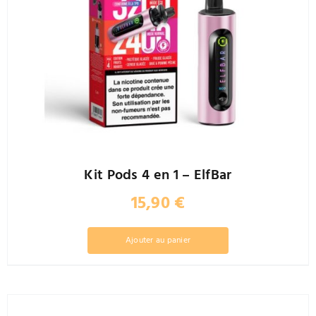
être
choisies
sur
la
page
du
produit
Kit Pods 4 en 1 – ElfBar
15,90
€
Ajouter au panier