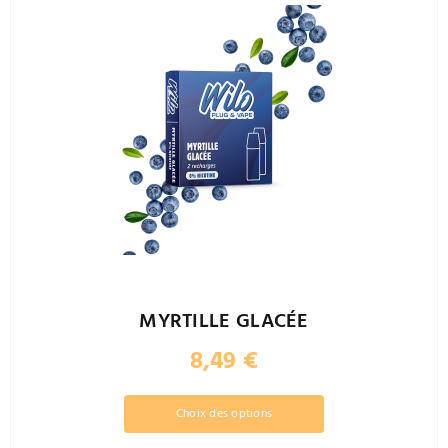
MYRTILLE GLACÉE
8,49
€
Ce
Choix des options
produit