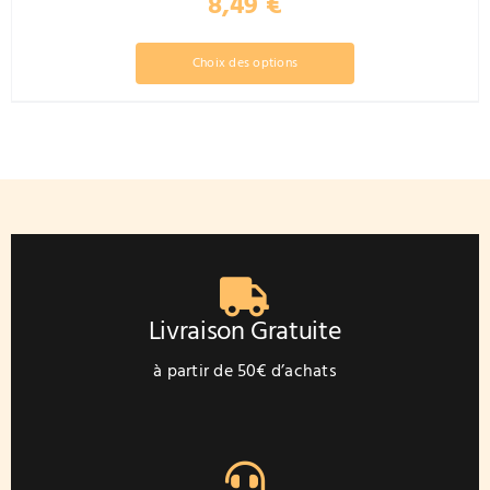
8,49
€
Ce
Choix des options
produit
a
plusieurs
variations.
Les
options
peuvent
être
choisies
sur
Livraison Gratuite
la
page
à partir de 50€ d’achats
du
produit