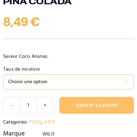
PINA COLADA
Contact
8,49
€
Saveur Coco Ananas.
Taux de nicotine

Ajouter au panier
quantité
de
Alternative:
Categories:
PODS
,
VAPE
PINA
COLADA
Marque
WILO