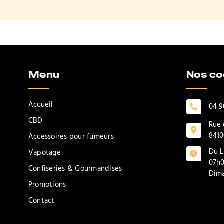
Menu
Nos c
Accueil
04 9
CBD
Rue 
8410
Accessoires pour fumeurs
Du L
Vapotage
07h0
Confiseries & Gourmandises
Dima
Promotions
Contact