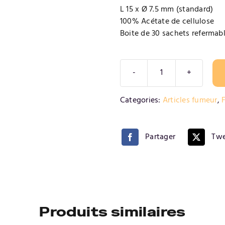
L 15 x Ø 7.5 mm (standard)
100% Acétate de cellulose
Boite de 30 sachets refermable
quantité
de
Alternative:
Categories:
Articles fumeur
,
F
Filtres
regular
OCB
Partager
Twe
Bte
30
sachets
100
Produits similaires