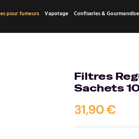
res pour fumeurs
Vapotage
Confiseries & Gourmandise
Filtres Re
Sachets 1
31,90
€