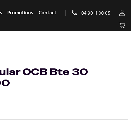
s
Promotions
Contact
04 90 11 00 05
gular OCB Bte 30
00