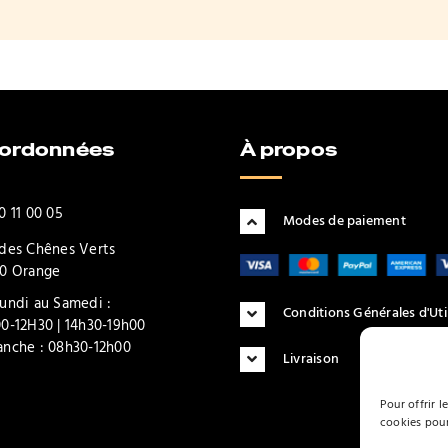
oordonnées
À propos
0 11 00 05
Modes de paiement
des Chênes Verts
0 Orange
undi au Samedi :
Conditions Générales d'Uti
0-12H30 | 14h30-19h00
nche : 08h30-12h00
Livraison
Pour offrir l
cookies pour