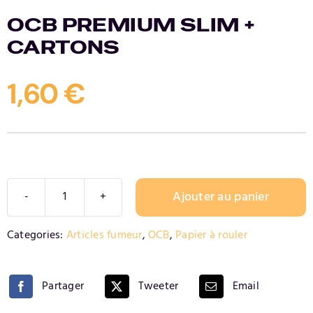
OCB PREMIUM SLIM +
Contact
CARTONS
1,60
€
Ajouter au panier
quantité
de
Alternative:
Categories:
Articles fumeur
,
OCB
,
Papier à rouler
OCB
PREMIUM
SLIM
Partager
Tweeter
Email
+
CARTONS