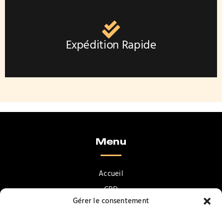
Expédition Rapide
Menu
Accueil
CBD
Gérer le consentement
Accessoires pour fumeurs
Vapotage