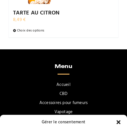
page
du
TARTE AU CITRON
produit
8,49
€
Choix des options
Ce
produit
a
plusieurs
variations.
Menu
Les
options
peuvent
Accueil
être
CBD
choisies
Accessoires pour fumeurs
sur
la
Vapotage
page
Confiseries & Gourmandises
Gérer le consentement
du