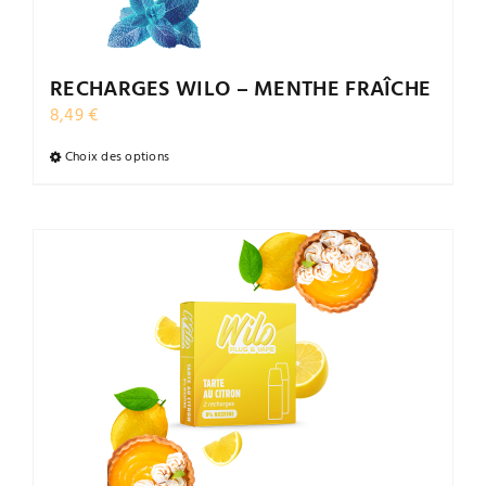
la
page
du
RECHARGES WILO – MENTHE FRAÎCHE
produit
8,49
€
Choix des options
Ce
produit
a
plusieurs
variations.
Les
options
peuvent
être
choisies
sur
la