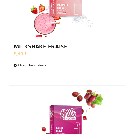
être
choisies
sur
la
page
du
MILKSHAKE FRAISE
produit
8,49
€
Choix des options
Ce
produit
a
plusieurs
variations.
Les
options
peuvent
être