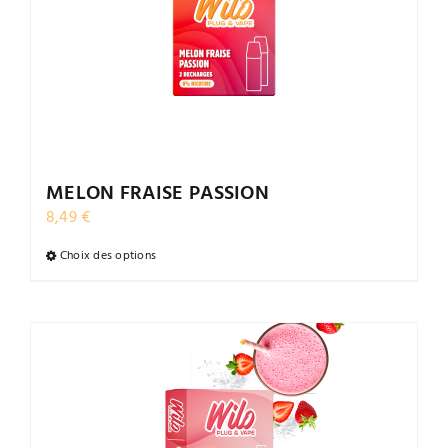
options
peuvent
être
choisies
sur
la
page
du
MELON FRAISE PASSION
produit
8,49
€
Choix des options
Ce
produit
a
plusieurs
variations.
Les
options
peuvent