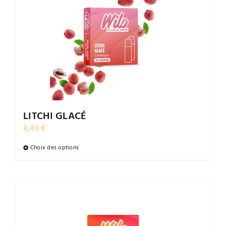
Les
options
peuvent
être
choisies
sur
la
page
du
LITCHI GLACÉ
produit
8,49
€
Choix des options
Ce
produit
a
plusieurs
variations.
Les