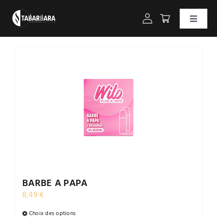
Passer
au
Toggle
contenu
Naviga
Accueil
CBD
Accessoires pour fumeurs
Vapotage
Confiseries & Gourmandises
BARBE A PAPA
8,49
€
Promotions
Choix des options