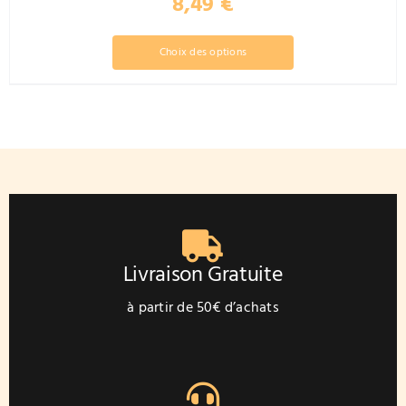
8,49
€
Ce
Choix des options
produit
a
plusieurs
variations.
Les
options
peuvent
être
choisies
sur
Livraison Gratuite
la
page
à partir de 50€ d’achats
du
produit