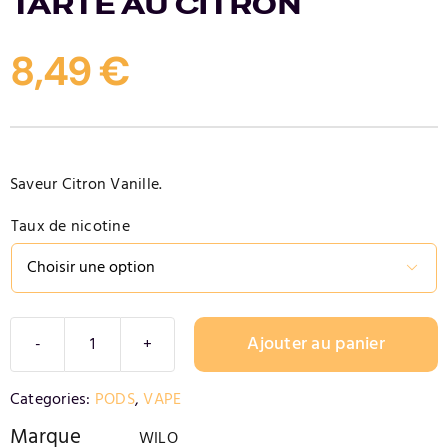
TARTE AU CITRON
Contact
8,49
€
Saveur Citron Vanille.
Taux de nicotine

Ajouter au panier
quantité
de
Alternative:
Categories:
PODS
,
VAPE
TARTE
AU
Marque
WILO