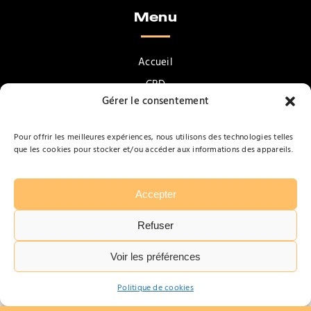
Menu
Accueil
CBD
Gérer le consentement
Accessoires pour fumeurs
Vapotage
Pour offrir les meilleures expériences, nous utilisons des technologies telles
que les cookies pour stocker et/ou accéder aux informations des appareils.
Confiseries & Gourmandises
Promotions
Contact
Accepter
Refuser
Voir les préférences
Tabarbara
Politique de cookies
Mentions légales
Politique de confidentialité