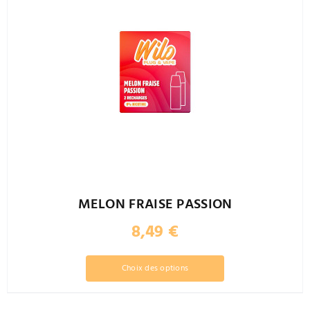
MELON FRAISE PASSION
8,49
€
Ce
Choix des options
produit
a