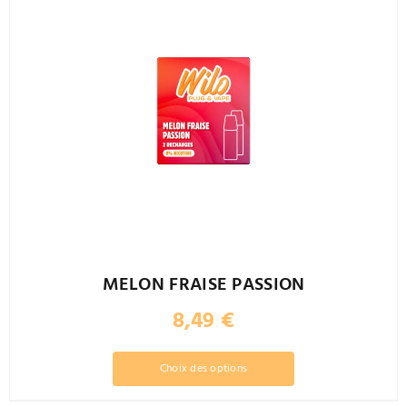
MELON FRAISE PASSION
8,49
€
Ce
Choix des options
produit
a