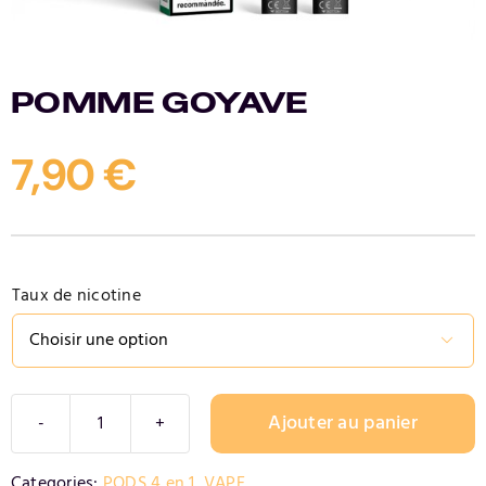
Contact
POMME GOYAVE
7,90
€
Taux de nicotine

Ajouter au panier
quantité
de
Alternative:
Categories:
PODS 4 en 1
,
VAPE