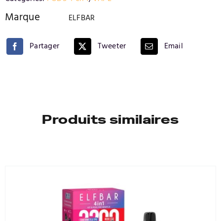
POMME
GOYAVE
Marque
ELFBAR
Partager
Tweeter
Email
Produits similaires