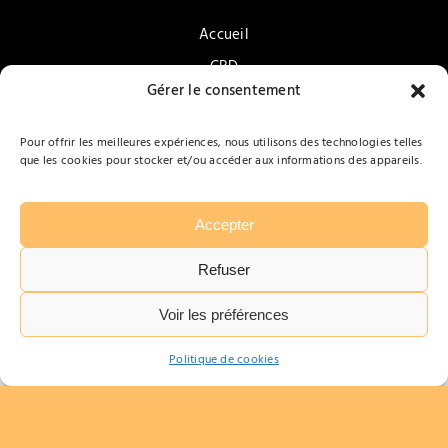
Accueil
CBD
Gérer le consentement
Accessoires pour fumeurs
Vapotage
Pour offrir les meilleures expériences, nous utilisons des technologies telles
que les cookies pour stocker et/ou accéder aux informations des appareils.
Confiseries & Gourmandises
Promotions
Contact
Accepter
Refuser
Voir les préférences
Tabarbara
Politique de cookies
Mentions légales
Politique de confidentialité
Gérer le consentement
Plan du site