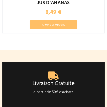
JUS D’ANANAS
8,49
€
Ce
Choix des options
produit
a
plusieurs
variations.
Les
options
peuvent
être
choisies
sur
Livraison Gratuite
la
page
à partir de 50€ d’achats
du
produit