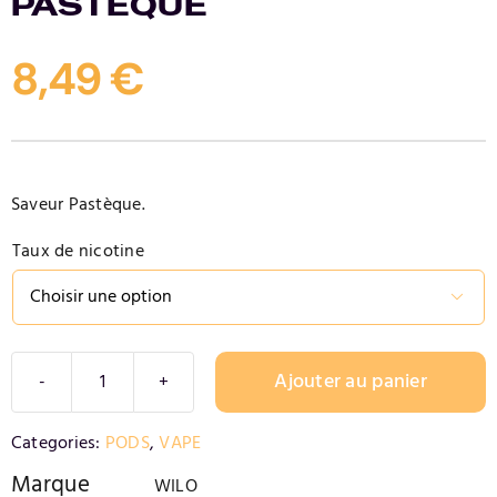
PASTÈQUE
Contact
8,49
€
Saveur Pastèque.
Taux de nicotine

Ajouter au panier
quantité
de
Alternative:
Categories:
PODS
,
VAPE
PASTÈQUE
Marque
WILO