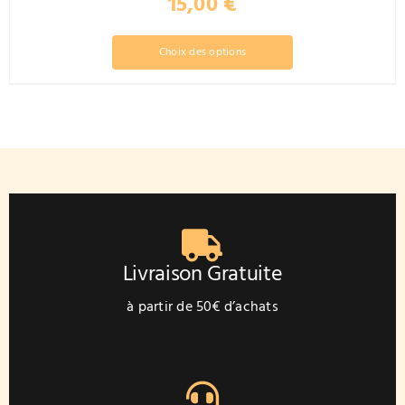
15,00
€
Ce
Choix des options
produit
a
plusieurs
variations.
Les
options
peuvent
être
choisies
sur
Livraison Gratuite
la
page
à partir de 50€ d’achats
du
produit