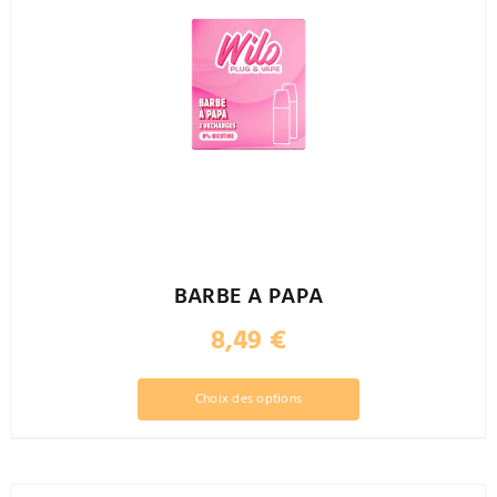
BARBE A PAPA
8,49
€
Ce
Choix des options
produit
a
plusieurs