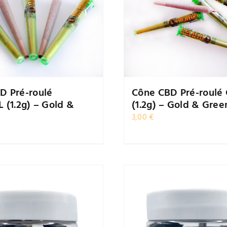
D Pré-roulé
Cône CBD Pré-roulé
 (1.2g) – Gold &
(1.2g) – Gold & Gree
3,00
€