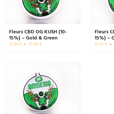
Fleurs CBD OG KUSH (10-
Fleurs C
15%) – Gold & Green
15%) – 
Plage
12,00
€
–
25,00
€
12,00
€
–
de
prix :
12,00 €
à
25,00 €