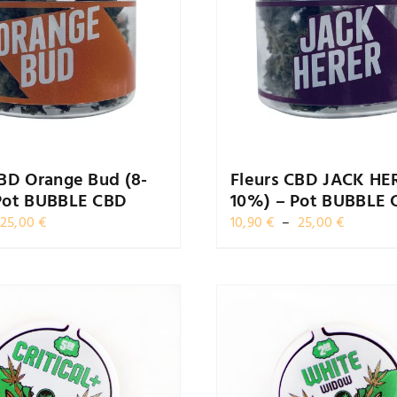
CBD Orange Bud (8-
Fleurs CBD JACK HE
Pot BUBBLE CBD
10%) – Pot BUBBLE 
Plage
Plage
25,00
€
10,90
€
–
25,00
€
de
de
prix :
prix :
10,90 €
10,90 €
à
à
25,00 €
25,00 €