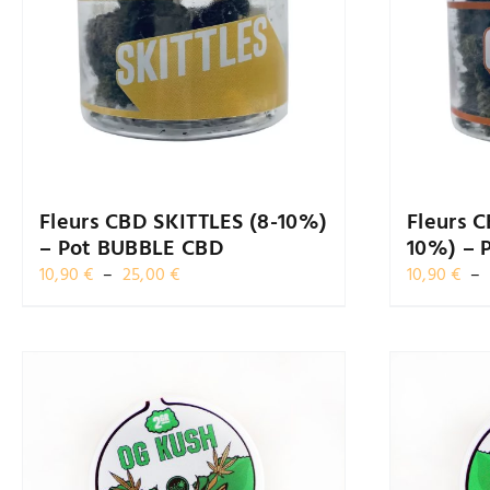
Fleurs CBD SKITTLES (8-10%)
Fleurs 
– Pot BUBBLE CBD
10%) – 
Plage
10,90
€
–
25,00
€
10,90
€
–
de
prix :
10,90 €
à
25,00 €