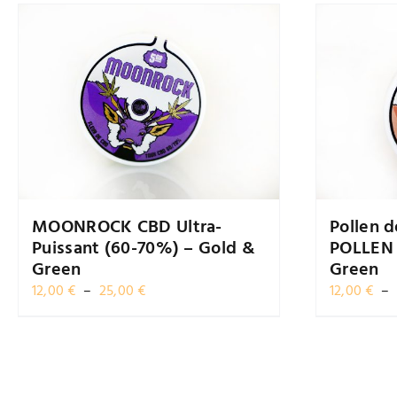
MOONROCK CBD Ultra-
Pollen 
Puissant (60-70%) – Gold &
POLLEN 
Green
Green
Plage
12,00
€
–
25,00
€
12,00
€
–
de
prix :
12,00 €
à