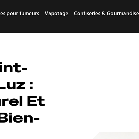
res pour fumeurs
Vapotage
Confiseries & Gourmandise
int-
uz :
rel Et
Bien-