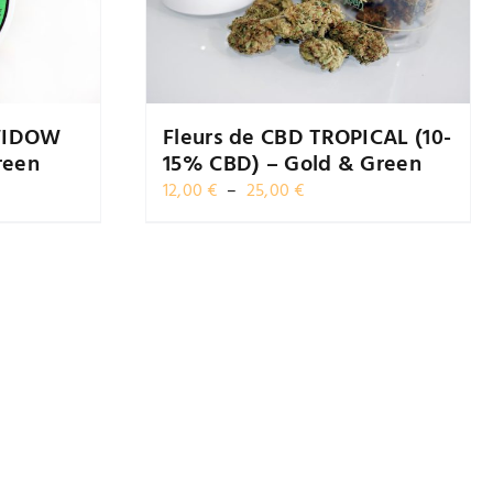
 WIDOW
Fleurs de CBD TROPICAL (10-
reen
15% CBD) – Gold & Green
Plage
12,00
€
–
25,00
€
de
prix :
12,00 €
à
25,00 €