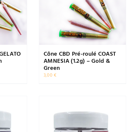
 GELATO
Cône CBD Pré-roulé COAST
n
AMNESIA (1.2g) – Gold &
Green
3,00
€