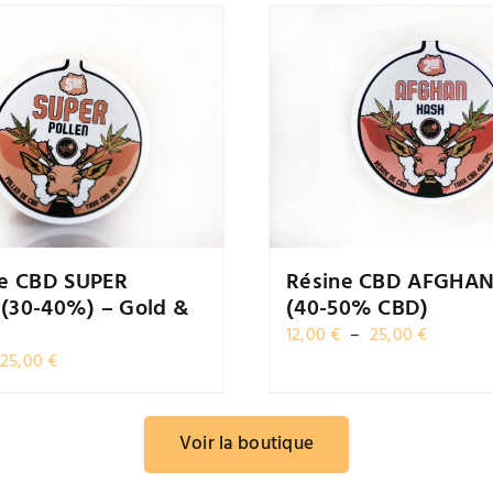
de CBD SUPER
Résine CBD AFGHA
(30-40%) – Gold &
(40-50% CBD)
Plage
12,00
€
–
25,00
€
Plage
de
25,00
€
de
prix :
prix :
12,00 €
12,00 €
à
Voir la boutique
à
25,00 €