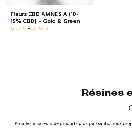
Fleurs CBD AMNESIA (10-
15% CBD) – Gold & Green
Plage
12,00
€
–
25,00
€
de
prix :
12,00 €
à
25,00 €
Résines e
C
Pour les amateurs de produits plus puissants, nous prop