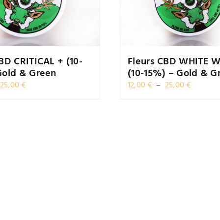
BD CRITICAL + (10-
Fleurs CBD WHITE
Gold & Green
(10-15%) – Gold & G
Plage
Plage
25,00
€
12,00
€
–
25,00
€
de
de
prix :
prix :
12,00 €
12,00 €
à
à
25,00 €
25,00 €