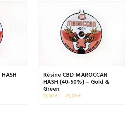
N HASH
Résine CBD MAROCCAN
HASH (40-50%) – Gold &
Green
Plage
12,00
€
–
25,00
€
de
prix :
12,00 €
à