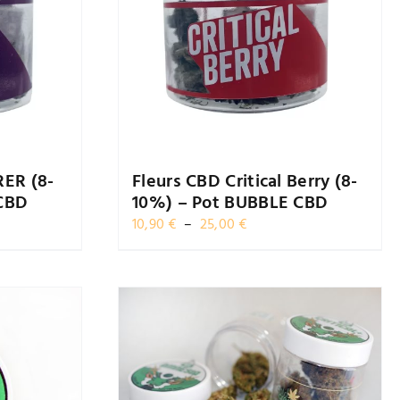
RER (8-
Fleurs CBD Critical Berry (8-
CBD
10%) – Pot BUBBLE CBD
Plage
10,90
€
–
25,00
€
de
prix :
10,90 €
à
25,00 €