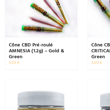
Cône CBD Pré-roulé
Cône CB
AMNESIA (1.2g) – Gold &
CRITICAL
Green
Green
3,00
€
3,00
€