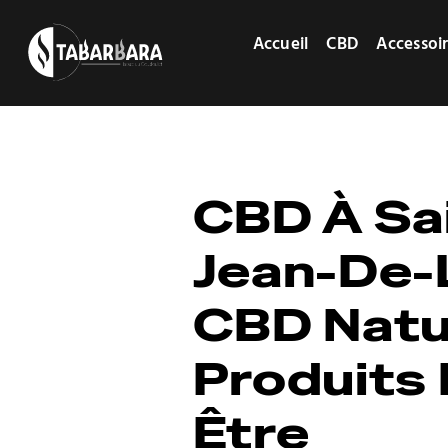
Passer
au
Accueil
CBD
Accessoi
contenu
CBD À Sa
Jean-De-L
CBD Natu
Produits 
Être