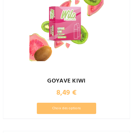
GOYAVE KIWI
8,49
€
Ce
Choix des options
produit
a
plusieurs