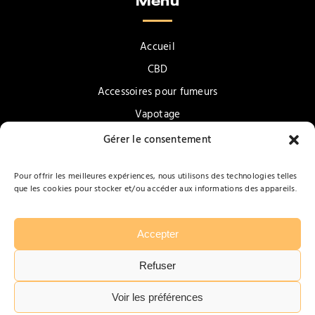
Menu
Accueil
CBD
Accessoires pour fumeurs
Vapotage
Confiseries & Gourmandises
Gérer le consentement
Promotions
Pour offrir les meilleures expériences, nous utilisons des technologies telles
Contact
que les cookies pour stocker et/ou accéder aux informations des appareils.
Accepter
Refuser
Tabarbara
Mentions légales
Politique de confidentialité
Voir les préférences
Plan du site