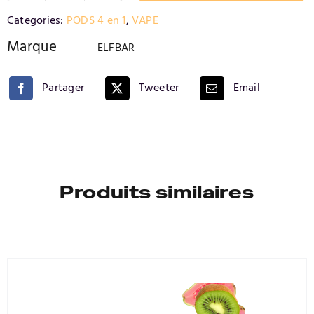
de
Alternative:
Categories:
PODS 4 en 1
,
VAPE
MYRTILLE
FRAMBOISE
Marque
ELFBAR
ACIDULEE
Partager
Tweeter
Email
Produits similaires