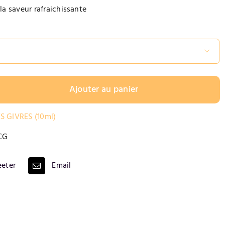
la saveur rafraichissante

Ajouter au panier
S GIVRES (10ml)
CG
eter
Email