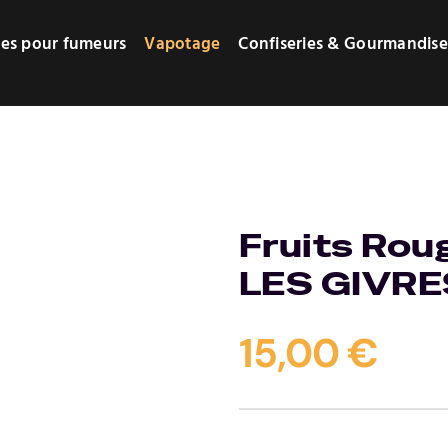
res pour fumeurs
Vapotage
Confiseries & Gourmandise
Fruits Rou
LES GIVRE
15,00
€