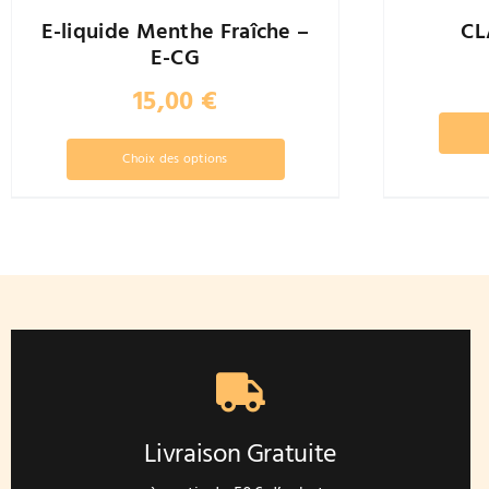
E-liquide Menthe Fraîche –
CL
E-CG
15,00
€
Ce
Choix des options
produit
a
plusieurs
variations.
Les
options
peuvent
être
choisies
sur
la
Livraison Gratuite
page