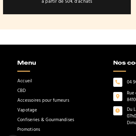
du
à partir de 50€ d’achats
produit
Menu
Nos c
Accueil
04 9
CBD
Rue 
8410
Accessoires pour fumeurs
Du L
Vapotage
07h0
Confiseries & Gourmandises
Dima
Promotions