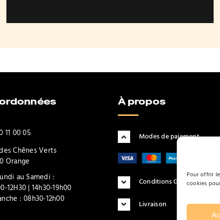
produit
produit
oordonnées
À propos
0 11 00 05
Modes de paiement
des Chênes Verts
0 Orange
Pour offrir l
undi au Samedi :
Conditions Générales d'Uti
cookies pour
0-12H30 | 14h30-19h00
nche : 08h30-12h00
Livraison
Ac