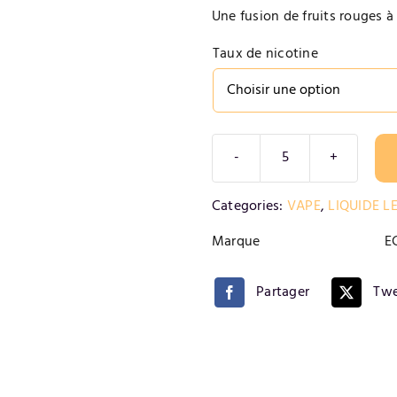
Une fusion de fruits rouges à 
Taux de nicotine
quantité
de
Alternative:
Categories:
VAPE
,
LIQUIDE LE
Fruits
Rouges
Marque
E
Givrés
-
Partager
Twe
LIQUIDE
LES
GIVRES