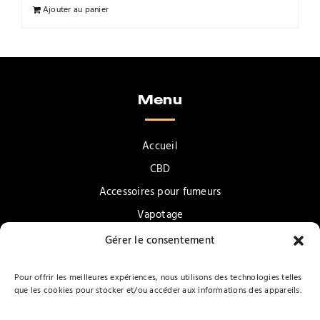
Ajouter au panier
Menu
Accueil
CBD
Accessoires pour fumeurs
Vapotage
Confiseries & Gourmandises
Gérer le consentement
Promotions
Pour offrir les meilleures expériences, nous utilisons des technologies telles
Contact
que les cookies pour stocker et/ou accéder aux informations des appareils.