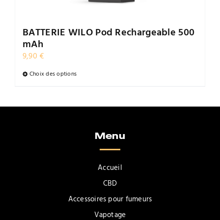
Contact
BATTERIE WILO Pod Rechargeable 500
mAh
9,90
€
Choix des options
Ce
produit
a
plusieurs
variations.
Menu
Les
options
peuvent
Accueil
être
CBD
choisies
Accessoires pour fumeurs
sur
la
Vapotage