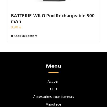
Contact
BATTERIE WILO Pod Rechargeable 500
mAh
9,90
€
Choix des options
Ce
produit
a
plusieurs
variations.
Menu
Les
options
peuvent
Accueil
être
CBD
choisies
Accessoires pour fumeurs
sur
la
Vapotage