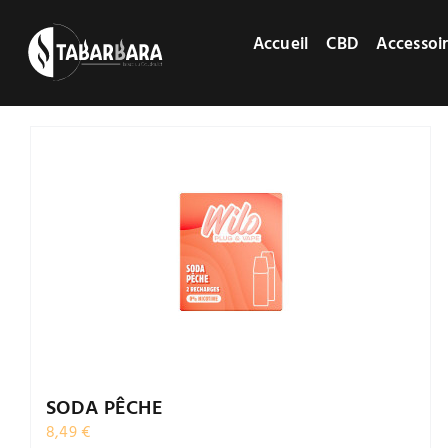
Passer
au
Accueil
CBD
Accessoi
contenu
SODA PÊCHE
8,49
€