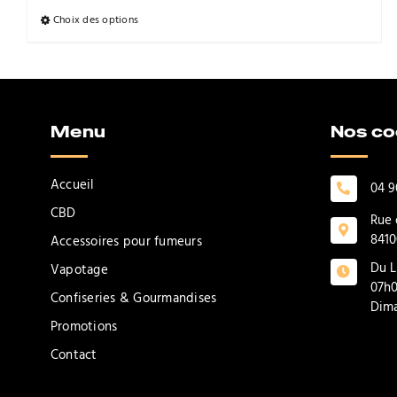
Choix des options
Ce
produit
a
plusieurs
variations.
Menu
Nos c
Les
options
Accueil
peuvent
04 9
être
CBD
Rue 
choisies
8410
Accessoires pour fumeurs
sur
Du L
Vapotage
la
07h0
page
Confiseries & Gourmandises
Dima
du
Promotions
produit
Contact