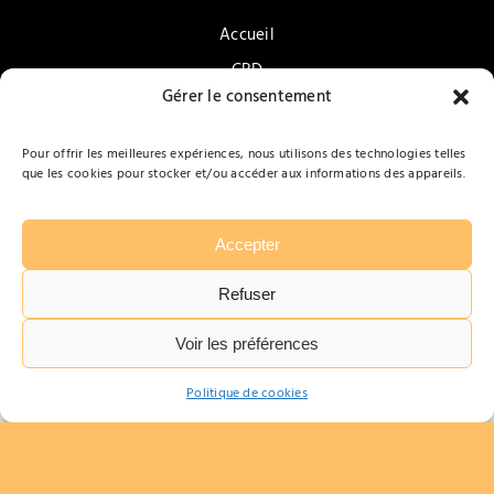
Accueil
CBD
Gérer le consentement
Accessoires pour fumeurs
Vapotage
Pour offrir les meilleures expériences, nous utilisons des technologies telles
que les cookies pour stocker et/ou accéder aux informations des appareils.
Confiseries & Gourmandises
Promotions
Contact
Accepter
Refuser
Voir les préférences
Tabarbara
Politique de cookies
Mentions légales
Politique de confidentialité
Gérer le consentement
Plan du site