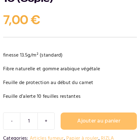
Contact
7,00
€
finesse 13.5g/m² (standard)
Fibre naturelle et gomme arabique végétale
Feuille de protection au début du carnet
Feuille d’alerte 10 feuilles restantes
Ajouter au panier
quantité
de
Alternative:
Categories:
Articles fumeur
,
Papier à rouler
,
RIZLA
RIZLA