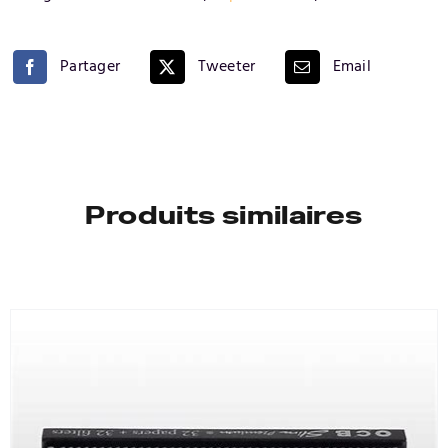
+long
(slim)
Partager
Tweeter
Email
black
x
10
(Copie)
Produits similaires