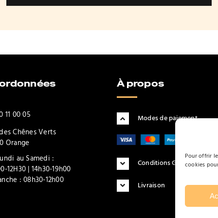
oordonnées
À propos
0 11 00 05
Modes de paiement
des Chênes Verts
0 Orange
Pour offrir l
undi au Samedi :
Conditions Générales d'Uti
cookies pour
0-12H30 | 14h30-19h00
nche : 08h30-12h00
Livraison
Ac