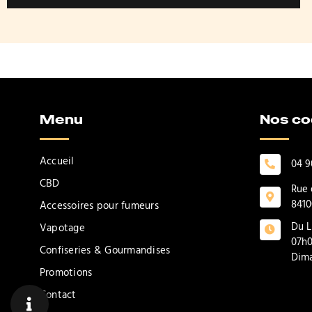
Menu
Nos c
Accueil
04 9
CBD
Rue 
8410
Accessoires pour fumeurs
Du L
Vapotage
07h0
Confiseries & Gourmandises
Dima
Promotions
Contact