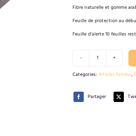
Fibre naturelle et gomme ara
Feuille de protection au déb
Feuille d’alerte 10 feuilles res
quantité
de
Alternative:
Categories:
Articles fumeur
,
P
Rizla+
50
Cahiers
Partager
Twe
long
micron