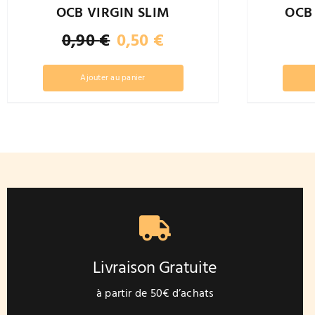
OCB VIRGIN SLIM
OCB
Le
Le
0,90
€
0,50
€
prix
prix
initial
actuel
Ajouter au panier
était :
est :
0,90 €.
0,50 €.
Livraison Gratuite
à partir de 50€ d’achats