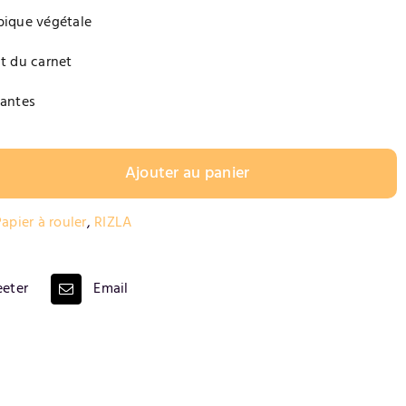
bique végétale
ut du carnet
tantes
Ajouter au panier
apier à rouler
,
RIZLA
eter
Email