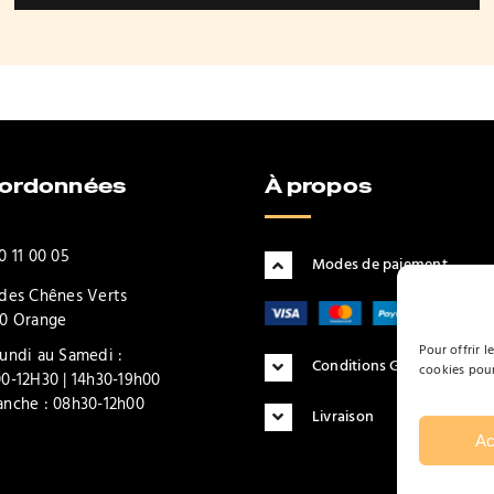
oordonnées
À propos
0 11 00 05
Modes de paiement
des Chênes Verts
0 Orange
Pour offrir l
undi au Samedi :
Conditions Générales d'Uti
cookies pour
0-12H30 | 14h30-19h00
nche : 08h30-12h00
Livraison
Ac