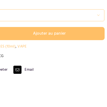

Ajouter au panier
ES (10ml)
,
VAPE
CG
eter
Email