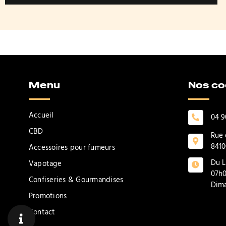
Menu
Nos c
Accueil
04 9
CBD
Rue 
8410
Accessoires pour fumeurs
Du L
Vapotage
07h0
Confiseries & Gourmandises
Dima
Promotions
Contact