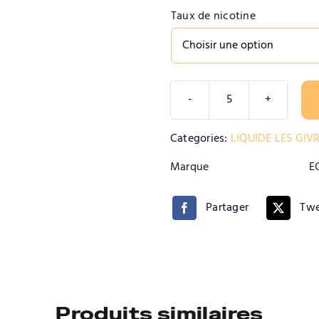
Taux de nicotine
quantité
de
Alternative:
Categories:
LIQUIDE LES GIVR
KIWI
CACTUS
Marque
E
Partager
Twe
Produits similaires