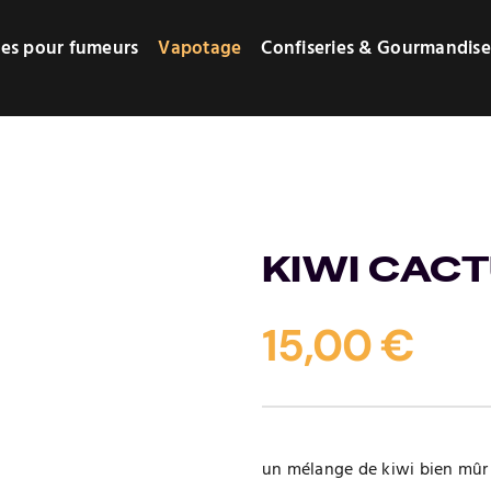
res pour fumeurs
Vapotage
Confiseries & Gourmandise
KIWI CAC
15,00
€
un mélange de kiwi bien mûr 