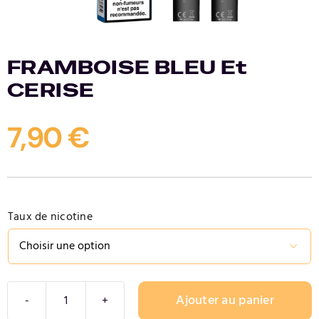
Contact
FRAMBOISE BLEU Et
CERISE
7,90
€
Taux de nicotine

Ajouter au panier
quantité