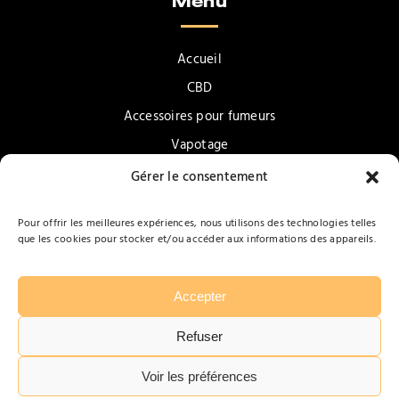
Menu
Accueil
CBD
Accessoires pour fumeurs
Vapotage
Confiseries & Gourmandises
Gérer le consentement
Promotions
Pour offrir les meilleures expériences, nous utilisons des technologies telles
Contact
que les cookies pour stocker et/ou accéder aux informations des appareils.
Accepter
Refuser
Tabarbara
Mentions légales
Politique de confidentialité
Voir les préférences
Plan du site