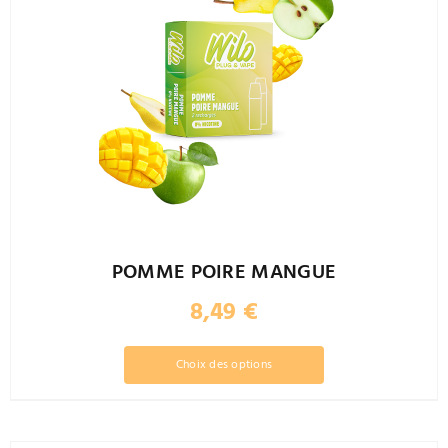
POMME POIRE MANGUE
8,49
€
Ce
Choix des options
produit
a
plusieurs