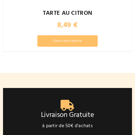
TARTE AU CITRON
8,49
€
Ce
Choix des options
produit
a
plusieurs
variations.
Les
options
peuvent
être
choisies
sur
Livraison Gratuite
la
page
à partir de 50€ d’achats
du