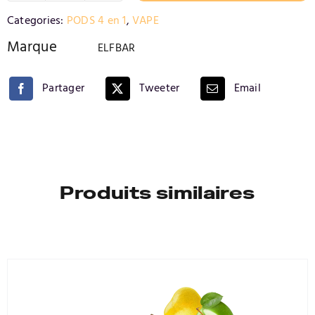
de
Alternative:
Categories:
PODS 4 en 1
,
VAPE
FRAMBOISE
BLEU
Marque
ELFBAR
et
CERISE
Partager
Tweeter
Email
Produits similaires