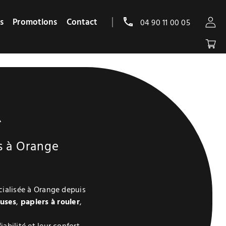
s
Promotions
Contact
04 90 11 00 05
A
s à Orange
cialisée à Orange depuis
euses
,
papiers à rouler
,