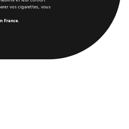
iabilité et leur confort
arer vos cigarettes, vous
en France
.