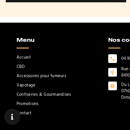
Menu
Nos c
Accueil
04 9
CBD
Rue 
8410
Accessoires pour fumeurs
Du L
Vapotage
07h0
Confiseries & Gourmandises
Dima
Promotions
Contact