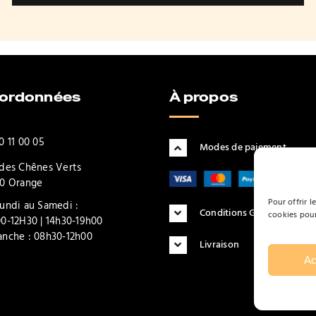
oordonnées
À propos
0 11 00 05
Modes de paiement
des Chênes Verts
0 Orange
Pour offrir l
undi au Samedi :
Conditions Générales d'Uti
cookies pour
0-12H30 | 14h30-19h00
nche : 08h30-12h00
Livraison
Ac