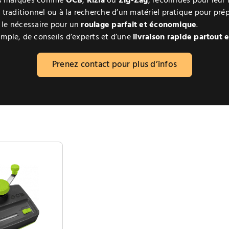
des marques comme
OCB
,
Rizla
ou
Zig-Zag
, reconnues pour leur f
 traditionnel ou à la recherche d’un matériel pratique pour prép
t le nécessaire pour un
roulage parfait et économique
.
imple, de conseils d’experts et d’une
livraison rapide partout 
Prenez contact pour plus d’infos